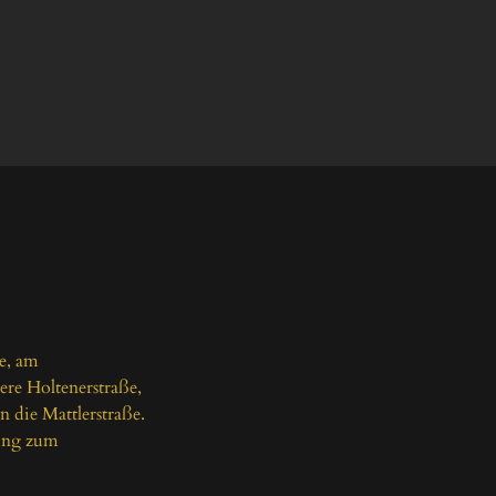
e, am 
ere Holtenerstraße, 
 die Mattlerstraße. 
ung zum 