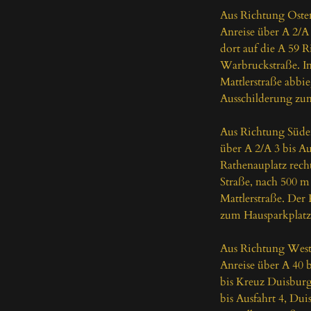
Aus Richtung Osten
Anreise über A 2/A
dort auf die A 59 R
Warbruckstraße. Im 
Mattlerstraße abbie
Ausschilderung zum
Aus Richtung Süde
über A 2/A 3 bis A
Rathenauplatz recht
Straße, nach 500 m 
Mattlerstraße. Der 
zum Hausparkplatz 
Aus Richtung West
Anreise über A 40 b
bis Kreuz Duisburg
bis Ausfahrt 4, Dui