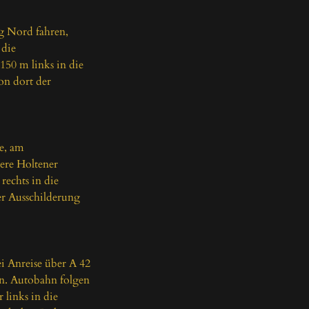
g Nord fahren, 
die 
150 m links in die 
on dort der 
e, am 
ere Holtener 
echts in die 
er Ausschilderung 
i Anreise über A 42 
n. Autobahn folgen 
links in die 