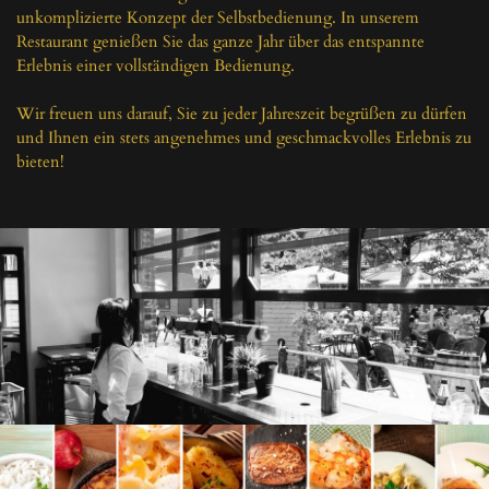
unkomplizierte Konzept der Selbstbedienung. In unserem 
Restaurant genießen Sie das ganze Jahr über das entspannte 
Erlebnis einer vollständigen Bedienung.

Wir freuen uns darauf, Sie zu jeder Jahreszeit begrüßen zu dürfen 
und Ihnen ein stets angenehmes und geschmackvolles Erlebnis zu 
bieten!