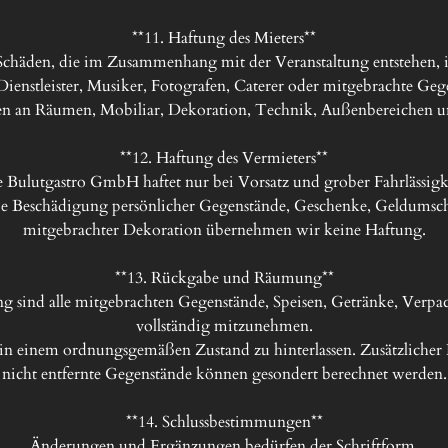
**11. Haftung des Mieters**

e Schäden, die im Zusammenhang mit der Veranstaltung entstehen, i
Dienstleister, Musiker, Fotografen, Caterer oder mitgebrachte Gege
den an Räumen, Mobiliar, Dekoration, Technik, Außenbereichen und
**12. Haftung des Vermieters**

 Bulutgastro GmbH haftet nur bei Vorsatz und grober Fahrlässigke
die Beschädigung persönlicher Gegenstände, Geschenke, Geldumsch
mitgebrachter Dekoration übernehmen wir keine Haftung.

**13. Rückgabe und Räumung**

g sind alle mitgebrachten Gegenstände, Speisen, Getränke, Verp
vollständig mitzunehmen.

in einem ordnungsgemäßen Zustand zu hinterlassen. Zusätzlicher
nicht entfernte Gegenstände können gesondert berechnet werden.

**14. Schlussbestimmungen**

Änderungen und Ergänzungen bedürfen der Schriftform.
