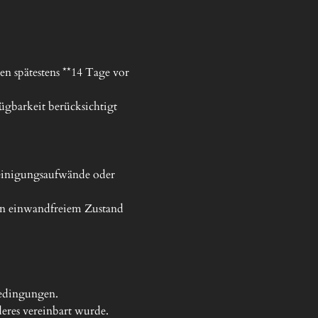
n spätestens **14 Tage vor 
gbarkeit berücksichtigt 
Reinigungsaufwände oder 
in einwandfreiem Zustand 
edingungen.

eres vereinbart wurde.
