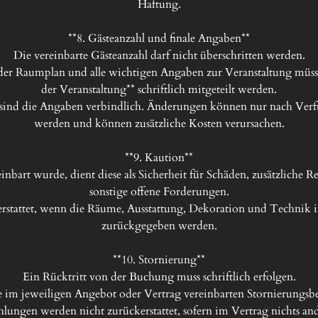
Haftung.

**8. Gästeanzahl und finale Angaben**

Die vereinbarte Gästeanzahl darf nicht überschritten werden.

 der Raumplan und alle wichtigen Angaben zur Veranstaltung müsse
der Veranstaltung** schriftlich mitgeteilt werden.

t sind die Angaben verbindlich. Änderungen können nur nach Verfü
werden und können zusätzliche Kosten verursachen.

**9. Kaution**

inbart wurde, dient diese als Sicherheit für Schäden, zusätzliche 
sonstige offene Forderungen.

rstattet, wenn die Räume, Ausstattung, Dekoration und Technik 
zurückgegeben werden.

**10. Stornierung**

Ein Rücktritt von der Buchung muss schriftlich erfolgen.

ie im jeweiligen Angebot oder Vertrag vereinbarten Stornierungsb
ahlungen werden nicht zurückerstattet, sofern im Vertrag nichts and